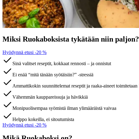
Miksi Ruokaboksista tykätään niin paljon?
Hyödynnä etusi -20 %
Sinä valitset reseptit, kokkaat rennosti – ja onnistut
Ei enää “mitä tänään syötäisiin?” -stressiä
Ammattikokin suunnittelemat reseptit ja raaka-aineet toimitetaan 
Vähemmän kauppareissuja ja hävikkiä
Monipuolisempaa syömistä ilman ylimääräistä vaivaa
Helppo kokeilla, ei sitoutumista
Hyödynnä etusi -20 %
Mikä Ruokaboksi on?