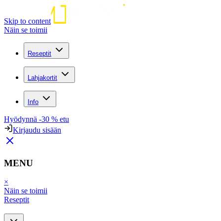
Skip to content
Näin se toimii
Reseptit
Lahjakortit
Info
Hyödynnä -30 % etu
Kirjaudu sisään
MENU
×
Näin se toimii
Reseptit