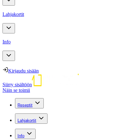
Lahjakortit
Info
Kirjaudu sisään
Siirry sisältöön
Näin se toimii
Reseptit
Lahjakortit
Info