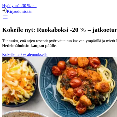
Hyödynnä -30 % etu
Kirjaudu sisään
Kokeile nyt: Ruokaboksi -20 % – jatkoetu
Tuntuuko, että arjen reseptit pyörivät tutun kaavan ympärillä ja mietit 
Hedelmäboksin kaupan päälle
.
Kokeile -20 % alennuksella