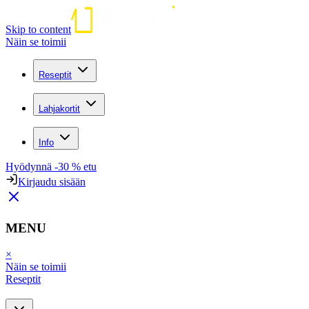
Skip to content
Näin se toimii
Reseptit
Lahjakortit
Info
Hyödynnä -30 % etu
Kirjaudu sisään
MENU
×
Näin se toimii
Reseptit