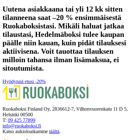
Uutena asiakkaana tai yli 12 kk sitten
tilanneena saat –20 % ensimmäisestä
Ruokaboksistasi. Mikäli haluat jatkaa
tilaustasi, Hedelmäboksi tulee kaupan
päälle niin kauan, kuin pidät tilauksesi
aktiivisena. Voit tauottaa tilauksen
milloin tahansa ilman lisämaksua, ei
sitoutumista.
Hyödynnä etusi -20%
Ruokaboksi Finland Oy, 2836612-7, Vilhonvuorenkatu 11 D 5,
Helsinki 00500
T:
09 425 77899
info@ruokaboksi.fi
Katso aukioloaikamme
täältä
.