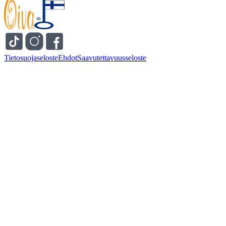
Tietosuojaseloste
Ehdot
Saavutettavuusseloste