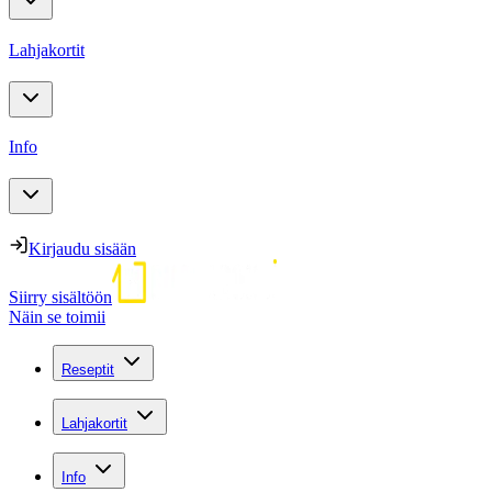
Lahjakortit
Info
Kirjaudu sisään
Siirry sisältöön
Näin se toimii
Reseptit
Lahjakortit
Info