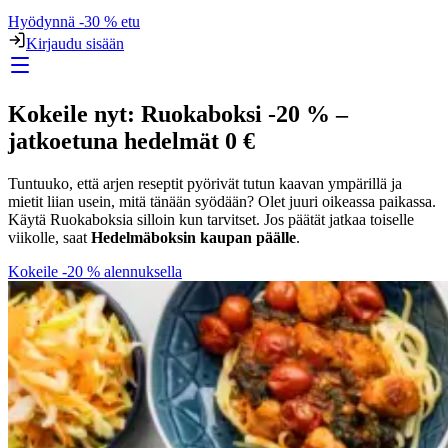
Hyödynnä -30 % etu
Kirjaudu sisään
Kokeile nyt: Ruokaboksi -20 % –
jatkoetuna hedelmät 0 €
Tuntuuko, että arjen reseptit pyörivät tutun kaavan ympärillä ja
mietit liian usein, mitä tänään syödään? Olet juuri oikeassa paikassa.
Käytä Ruokaboksia silloin kun tarvitset. Jos päätät jatkaa toiselle
viikolle, saat
Hedelmäboksin kaupan päälle
.
Kokeile -20 % alennuksella