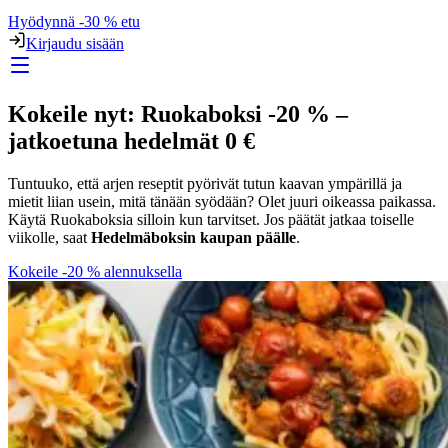
Hyödynnä -30 % etu
Kirjaudu sisään
Kokeile nyt: Ruokaboksi -20 % –
jatkoetuna hedelmät 0 €
Tuntuuko, että arjen reseptit pyörivät tutun kaavan ympärillä ja
mietit liian usein, mitä tänään syödään? Olet juuri oikeassa paikassa.
Käytä Ruokaboksia silloin kun tarvitset. Jos päätät jatkaa toiselle
viikolle, saat
Hedelmäboksin kaupan päälle
.
Kokeile -20 % alennuksella