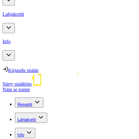
Lahjakortit
Info
Kirjaudu sisään
Siirry sisältöön
Näin se toimii
Reseptit
Lahjakortit
Info