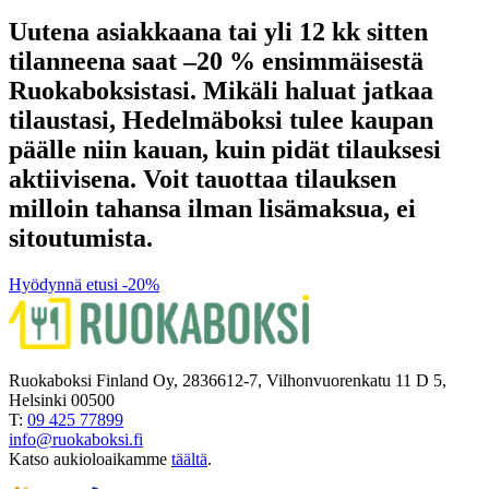
Uutena asiakkaana tai yli 12 kk sitten
tilanneena saat –20 % ensimmäisestä
Ruokaboksistasi. Mikäli haluat jatkaa
tilaustasi, Hedelmäboksi tulee kaupan
päälle niin kauan, kuin pidät tilauksesi
aktiivisena. Voit tauottaa tilauksen
milloin tahansa ilman lisämaksua, ei
sitoutumista.
Hyödynnä etusi -20%
Ruokaboksi Finland Oy, 2836612-7, Vilhonvuorenkatu 11 D 5,
Helsinki 00500
T:
09 425 77899
info@ruokaboksi.fi
Katso aukioloaikamme
täältä
.