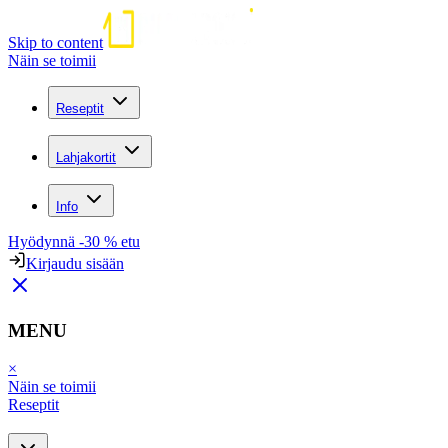
Skip to content
Näin se toimii
Reseptit
Lahjakortit
Info
Hyödynnä -30 % etu
Kirjaudu sisään
MENU
×
Näin se toimii
Reseptit