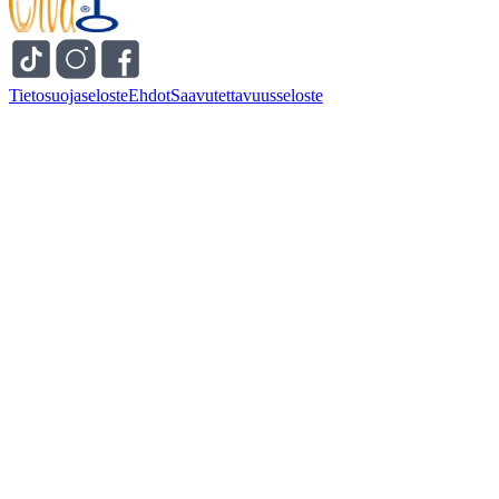
Tietosuojaseloste
Ehdot
Saavutettavuusseloste