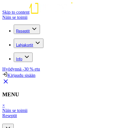
Skip to content
Näin se toimii
Reseptit
Lahjakortit
Info
Hyödynnä -30 % etu
Kirjaudu sisään
MENU
×
Näin se toimii
Reseptit