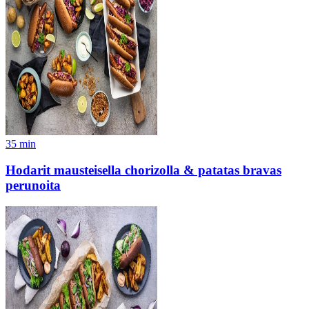
35
min
Hodarit mausteisella chorizolla & patatas bravas
perunoita