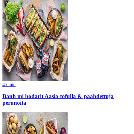
45
min
Banh mi hodarit Aasia-tofulla & paahdettuja
perunoita