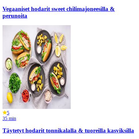
Vegaaniset hodarit sweet chilimajoneesilla &
perunoita
5
35
min
Täytetyt hodarit tonnikalalla & tuoreilla kasviksilla