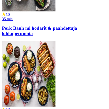
4.8
35
min
Pork Banh mi hodarit & paahdettuja
lohkoperunoita