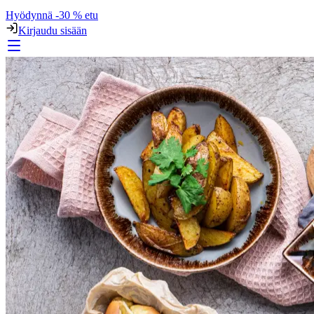
Hyödynnä -30 % etu
Kirjaudu sisään