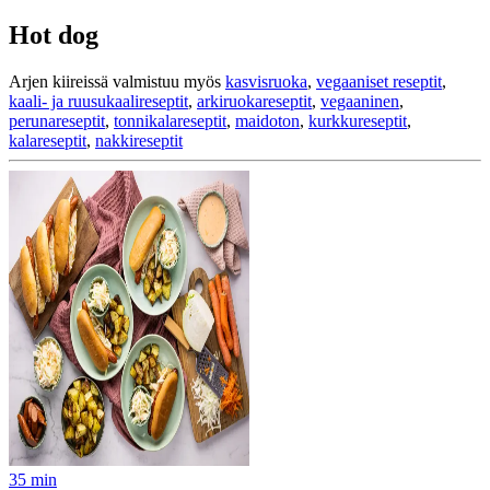
Hot dog
Arjen kiireissä valmistuu myös
kasvisruoka
,
vegaaniset reseptit
,
kaali- ja ruusukaalireseptit
,
arkiruokareseptit
,
vegaaninen
,
perunareseptit
,
tonnikalareseptit
,
maidoton
,
kurkkureseptit
,
kalareseptit
,
nakkireseptit
35
min