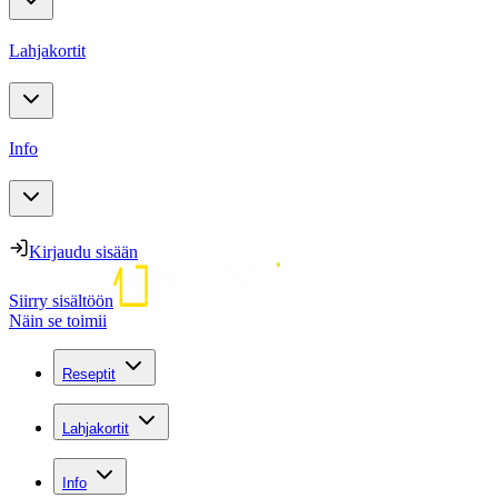
Lahjakortit
Info
Kirjaudu sisään
Siirry sisältöön
Näin se toimii
Reseptit
Lahjakortit
Info