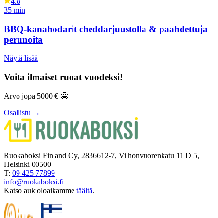
4.8
35
min
BBQ-kanahodarit cheddarjuustolla & paahdettuja
perunoita
Näytä lisää
Voita ilmaiset ruoat vuodeksi!
Arvo jopa 5000 € 🤩
Osallistu →
Ruokaboksi Finland Oy, 2836612-7, Vilhonvuorenkatu 11 D 5,
Helsinki 00500
T:
09 425 77899
info@ruokaboksi.fi
Katso aukioloaikamme
täältä
.