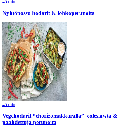
45
min
Nyhtöpossu hodarit & lohkoperunoita
45
min
Vegehodarit “chorizomakkaralla”, coleslawta &
paahdettuja perunoita