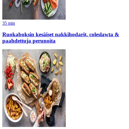
35
min
Ruokaboksin kesäiset nakkihodarit, coleslawta &
paahdettuja perunoita