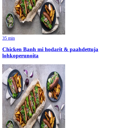
35
min
Chicken Banh mi hodarit & paahdettuja
lohkoperunoita