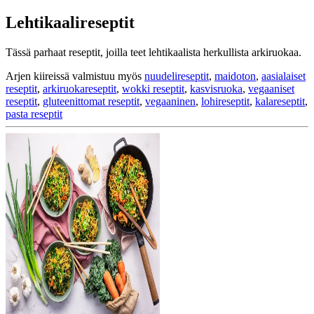
Lehtikaalireseptit
Tässä parhaat reseptit, joilla teet lehtikaalista herkullista arkiruokaa.
Arjen kiireissä valmistuu myös
nuudelireseptit
,
maidoton
,
aasialaiset
reseptit
,
arkiruokareseptit
,
wokki reseptit
,
kasvisruoka
,
vegaaniset
reseptit
,
gluteenittomat reseptit
,
vegaaninen
,
lohireseptit
,
kalareseptit
,
pasta reseptit