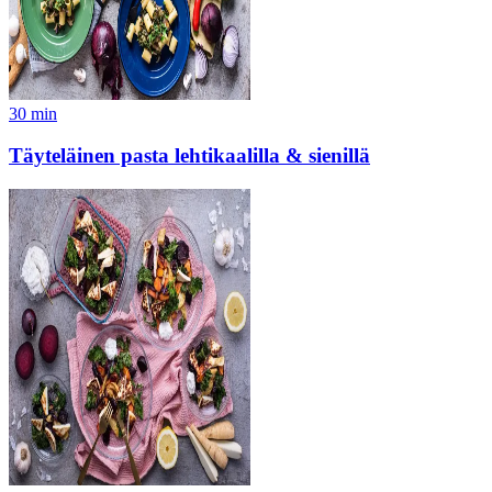
30
min
Täyteläinen pasta lehtikaalilla & sienillä