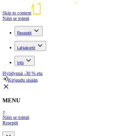
Skip to content
Näin se toimii
Reseptit
Lahjakortit
Info
Hyödynnä -30 % etu
Kirjaudu sisään
MENU
×
Näin se toimii
Reseptit