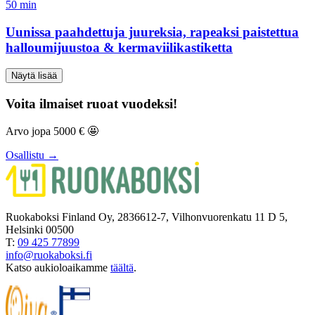
50
min
Uunissa paahdettuja juureksia, rapeaksi paistettua
halloumijuustoa & kermaviilikastiketta
Näytä lisää
Voita ilmaiset ruoat vuodeksi!
Arvo jopa 5000 € 🤩
Osallistu →
Ruokaboksi Finland Oy, 2836612-7, Vilhonvuorenkatu 11 D 5,
Helsinki 00500
T:
09 425 77899
info@ruokaboksi.fi
Katso aukioloaikamme
täältä
.