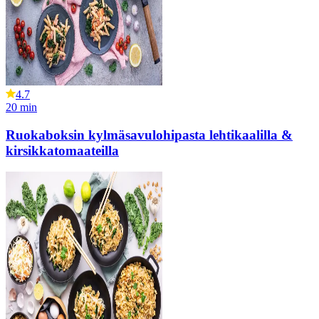
4.7
20
min
Ruokaboksin kylmäsavulohipasta lehtikaalilla &
kirsikkatomaateilla