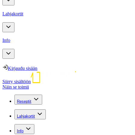
Lahjakortit
Info
Kirjaudu sisään
Siirry sisältöön
Näin se toimii
Reseptit
Lahjakortit
Info