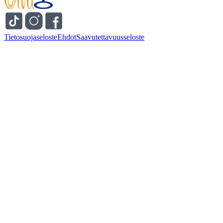
Tietosuojaseloste
Ehdot
Saavutettavuusseloste