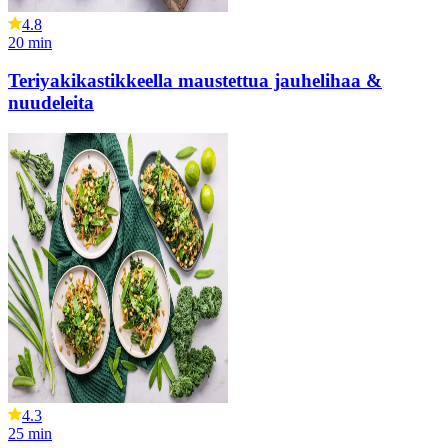
4.8
20
min
Teriyakikastikkeella maustettua jauhelihaa &
nuudeleita
4.3
25
min