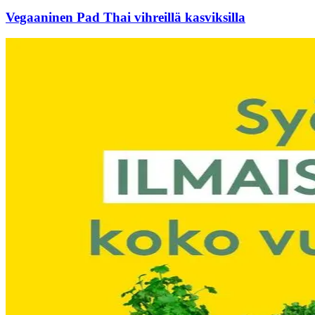
Vegaaninen Pad Thai vihreillä kasviksilla