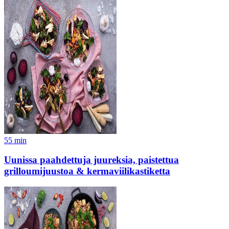
55
min
Uunissa paahdettuja juureksia, paistettua
grilloumijuustoa & kermaviilikastiketta