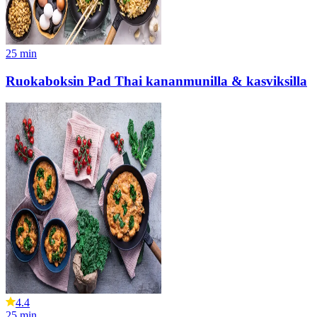
25
min
Ruokaboksin Pad Thai kananmunilla & kasviksilla
4.4
25
min