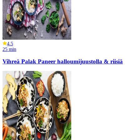
4.5
25
min
Vihreä Palak Paneer halloumijuustolla & riisiä