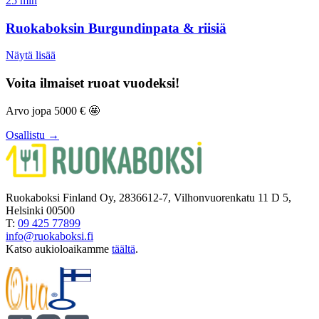
25
min
Ruokaboksin Burgundinpata & riisiä
Näytä lisää
Voita ilmaiset ruoat vuodeksi!
Arvo jopa 5000 € 🤩
Osallistu →
Ruokaboksi Finland Oy, 2836612-7, Vilhonvuorenkatu 11 D 5,
Helsinki 00500
T:
09 425 77899
info@ruokaboksi.fi
Katso aukioloaikamme
täältä
.