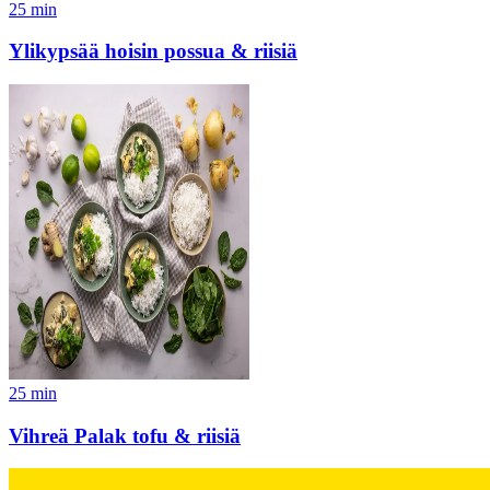
25
min
Ylikypsää hoisin possua & riisiä
25
min
Vihreä Palak tofu & riisiä