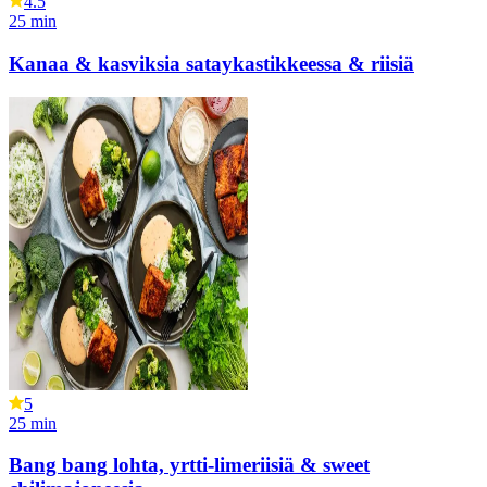
4.5
25
min
Kanaa & kasviksia sataykastikkeessa & riisiä
5
25
min
Bang bang lohta, yrtti-limeriisiä & sweet