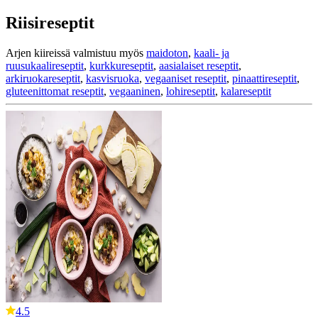
Riisireseptit
Arjen kiireissä valmistuu myös
maidoton
,
kaali- ja
ruusukaalireseptit
,
kurkkureseptit
,
aasialaiset reseptit
,
arkiruokareseptit
,
kasvisruoka
,
vegaaniset reseptit
,
pinaattireseptit
,
gluteenittomat reseptit
,
vegaaninen
,
lohireseptit
,
kalareseptit
4.5