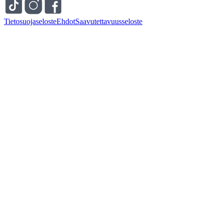
Tietosuojaseloste
Ehdot
Saavutettavuusseloste