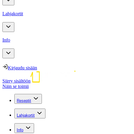
Lahjakortit
Info
Kirjaudu sisään
Siirry sisältöön
Näin se toimii
Reseptit
Lahjakortit
Info