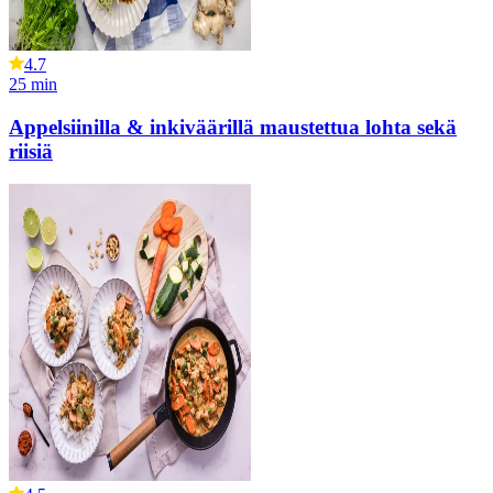
4.7
25
min
Appelsiinilla & inkiväärillä maustettua lohta sekä
riisiä