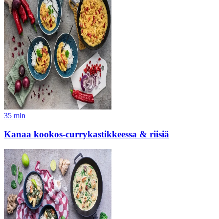
35
min
Kanaa kookos-currykastikkeessa & riisiä