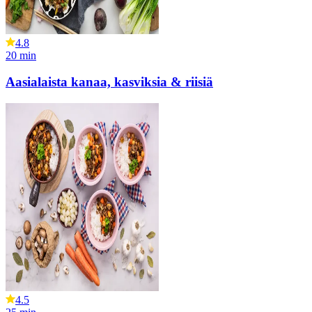
4.8
20
min
Aasialaista kanaa, kasviksia & riisiä
4.5