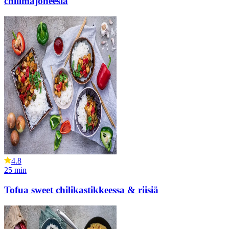
chilimajoneesia
4.8
25
min
Tofua sweet chilikastikkeessa & riisiä