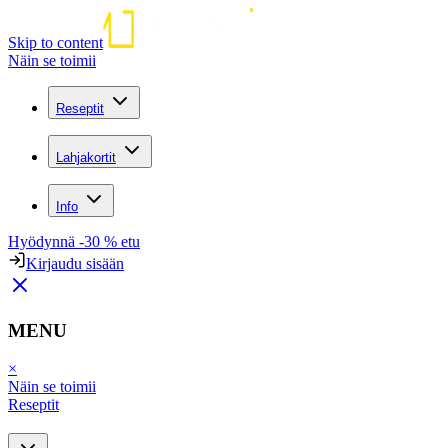
Skip to content
Näin se toimii
Reseptit
Lahjakortit
Info
Hyödynnä -30 % etu
Kirjaudu sisään
MENU
×
Näin se toimii
Reseptit