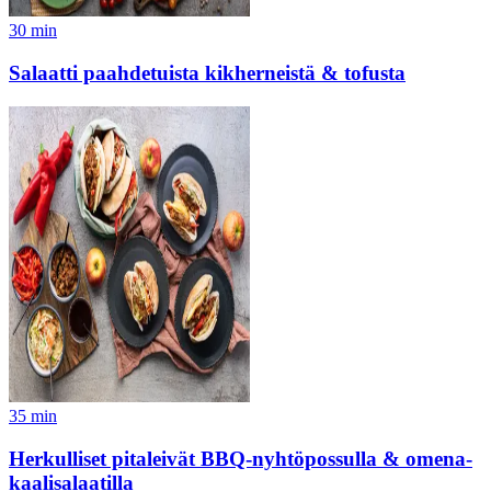
30
min
Salaatti paahdetuista kikherneistä & tofusta
35
min
Herkulliset pitaleivät BBQ-nyhtöpossulla & omena-
kaalisalaatilla