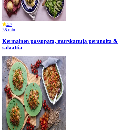
4.7
35
min
Kermainen possupata, murskattuja perunoita &
salaattia