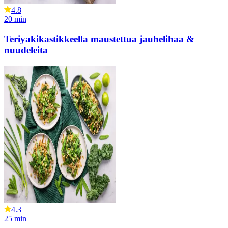
4.8
20
min
Teriyakikastikkeella maustettua jauhelihaa &
nuudeleita
4.3
25
min