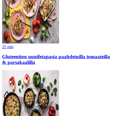
25
min
Gluteeniton uunifetapasta paahdetuilla tomaateilla
& parsakaalilla