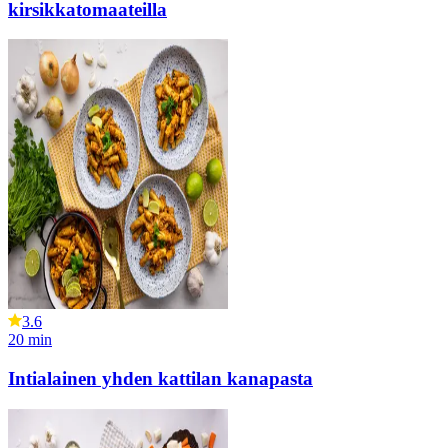
kirsikkatomaateilla
3.6
20
min
Intialainen yhden kattilan kanapasta