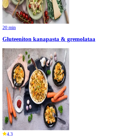
20
min
Gluteeniton kanapasta & gremolataa
4.3