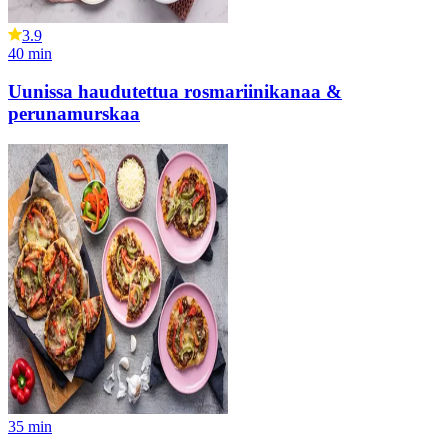
3.9
40
min
Uunissa haudutettua rosmariinikanaa &
perunamurskaa
35
min