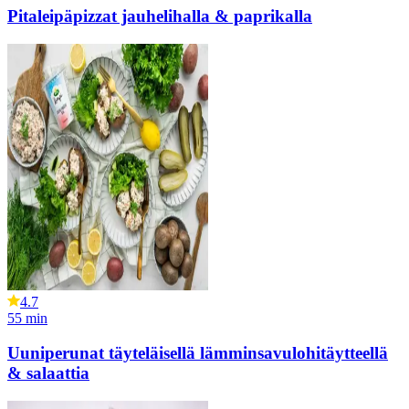
Pitaleipäpizzat jauhelihalla & paprikalla
4.7
55
min
Uuniperunat täyteläisellä lämminsavulohitäytteellä
& salaattia