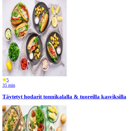
5
35
min
Täytetyt hodarit tonnikalalla & tuoreilla kasviksilla