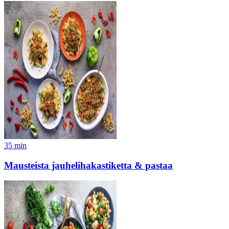
35
min
Mausteista jauhelihakastiketta & pastaa