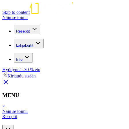
Skip to content
Näin se toimii
Reseptit
Lahjakortit
Info
Hyödynnä -30 % etu
Kirjaudu sisään
MENU
×
Näin se toimii
Reseptit