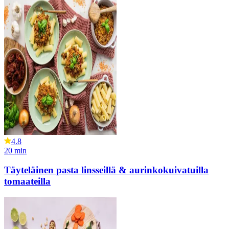
4.8
20
min
Täyteläinen pasta linsseillä & aurinkokuivatuilla
tomaateilla