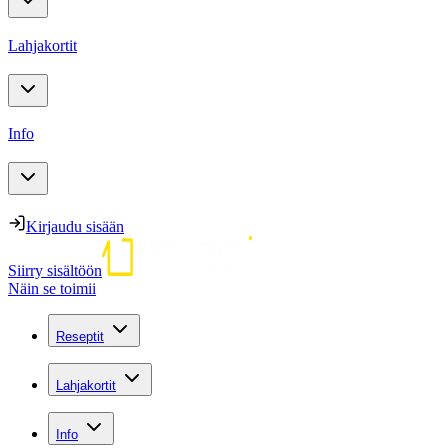
Lahjakortit
Info
Kirjaudu sisään
Siirry sisältöön
Näin se toimii
Reseptit
Lahjakortit
Info