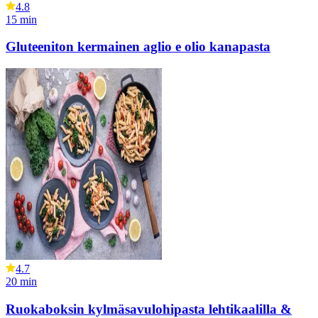
4.8
15
min
Gluteeniton kermainen aglio e olio kanapasta
4.7
20
min
Ruokaboksin kylmäsavulohipasta lehtikaalilla &