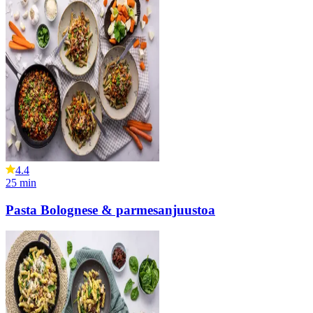
4.4
25
min
Pasta Bolognese & parmesanjuustoa