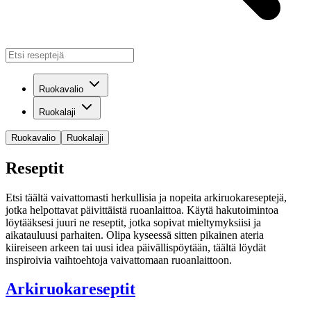
Ruokavalio
Ruokalaji
Ruokavalio
Ruokalaji
Reseptit
Etsi täältä vaivattomasti herkullisia ja nopeita arkiruokareseptejä,
jotka helpottavat päivittäistä ruoanlaittoa. Käytä hakutoimintoa
löytääksesi juuri ne reseptit, jotka sopivat mieltymyksiisi ja
aikatauluusi parhaiten. Olipa kyseessä sitten pikainen ateria
kiireiseen arkeen tai uusi idea päivällispöytään, täältä löydät
inspiroivia vaihtoehtoja vaivattomaan ruoanlaittoon.
Arkiruokareseptit