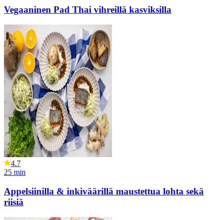
Vegaaninen Pad Thai vihreillä kasviksilla
4.7
25
min
Appelsiinilla & inkiväärillä maustettua lohta sekä
riisiä