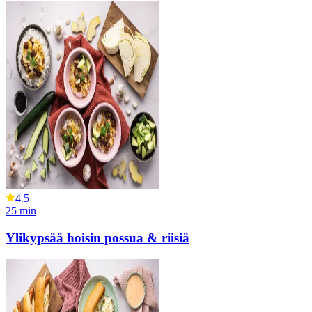
4.5
25
min
Ylikypsää hoisin possua & riisiä