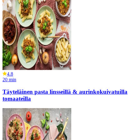
4.8
20
min
Täyteläinen pasta linsseillä & aurinkokuivatuilla
tomaateilla