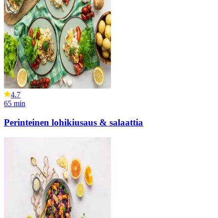
4.7
65
min
Perinteinen lohikiusaus & salaattia