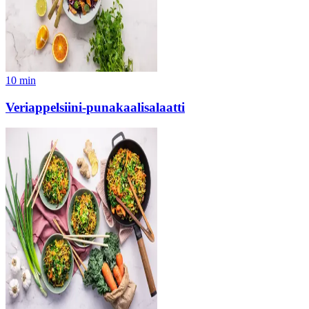
10
min
Veriappelsiini-punakaalisalaatti