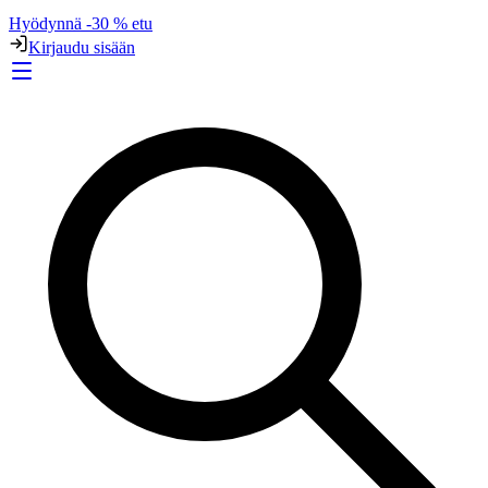
Hyödynnä -30 % etu
Kirjaudu sisään