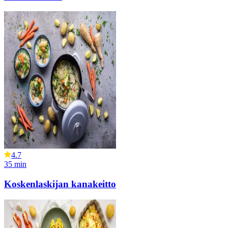
4.7
35
min
Koskenlaskijan kanakeitto