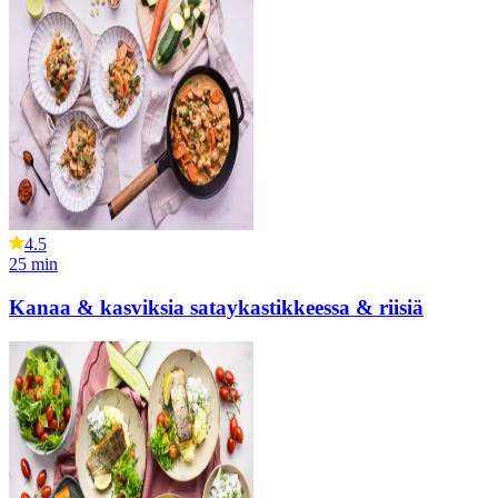
4.5
25
min
Kanaa & kasviksia sataykastikkeessa & riisiä