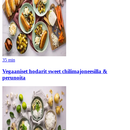
35
min
Vegaaniset hodarit sweet chilimajoneesilla &
perunoita