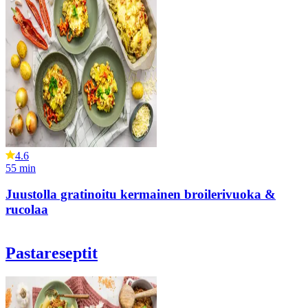
4.6
55
min
Juustolla gratinoitu kermainen broilerivuoka &
rucolaa
Pastareseptit