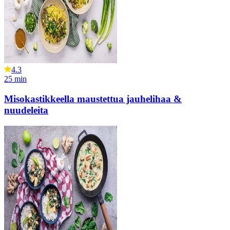
4.3
25
min
Misokastikkeella maustettua jauhelihaa &
nuudeleita