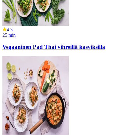
4.3
25
min
Vegaaninen Pad Thai vihreillä kasviksilla