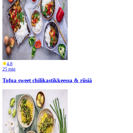
4.8
25
min
Tofua sweet chilikastikkeessa & riisiä