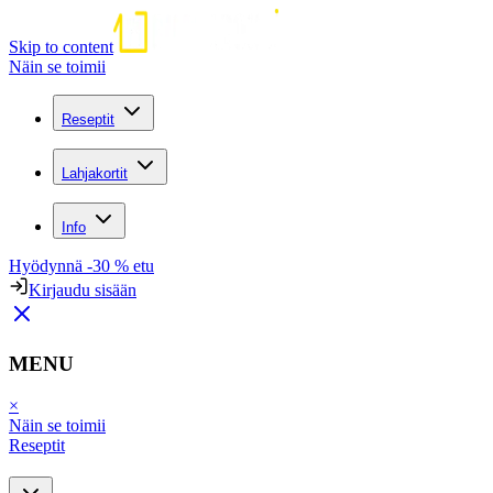
Skip to content
Näin se toimii
Reseptit
Lahjakortit
Info
Hyödynnä -30 % etu
Kirjaudu sisään
MENU
×
Näin se toimii
Reseptit