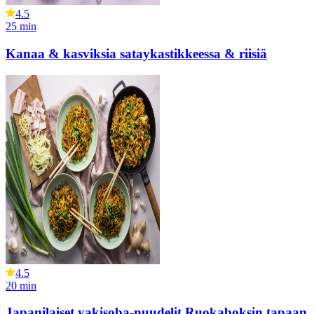
4.5
25
min
Kanaa & kasviksia sataykastikkeessa & riisiä
4.5
20
min
Japanilaiset yakisoba-nuudelit Ruokaboksin tapaan