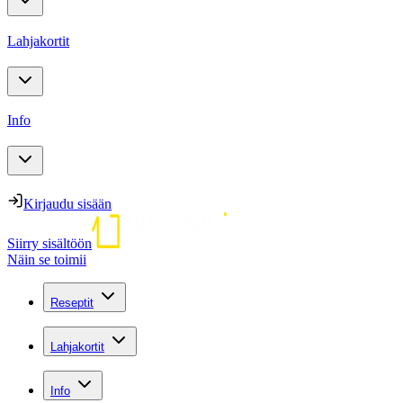
Lahjakortit
Info
Kirjaudu sisään
Siirry sisältöön
Näin se toimii
Reseptit
Lahjakortit
Info