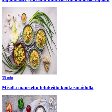
35
min
Misolla maustettu tofukeitto kookosmaidolla