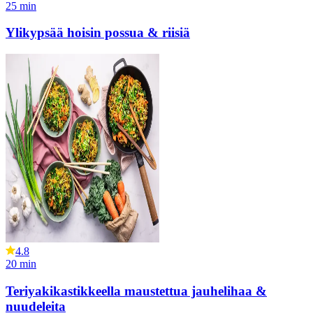
25
min
Ylikypsää hoisin possua & riisiä
4.8
20
min
Teriyakikastikkeella maustettua jauhelihaa &
nuudeleita