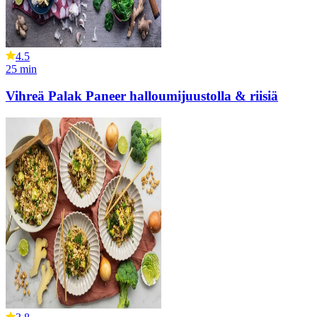
4.5
25
min
Vihreä Palak Paneer halloumijuustolla & riisiä