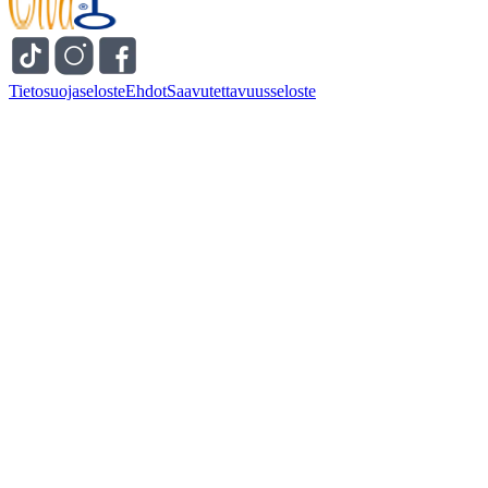
Tietosuojaseloste
Ehdot
Saavutettavuusseloste