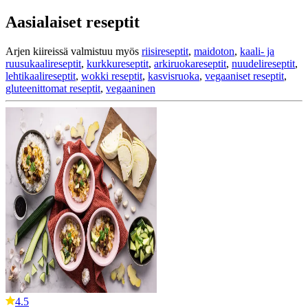
Aasialaiset reseptit
Arjen kiireissä valmistuu myös
riisireseptit
,
maidoton
,
kaali- ja
ruusukaalireseptit
,
kurkkureseptit
,
arkiruokareseptit
,
nuudelireseptit
,
lehtikaalireseptit
,
wokki reseptit
,
kasvisruoka
,
vegaaniset reseptit
,
gluteenittomat reseptit
,
vegaaninen
4.5