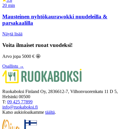
3.8
20
min
Mausteinen nyhtökaurawokki nuudeleilla &
parsakaalilla
Näytä lisää
Voita ilmaiset ruoat vuodeksi!
Arvo jopa 5000 € 🤩
Osallistu →
Ruokaboksi Finland Oy, 2836612-7, Vilhonvuorenkatu 11 D 5,
Helsinki 00500
T:
09 425 77899
info@ruokaboksi.fi
Katso aukioloaikamme
täältä
.