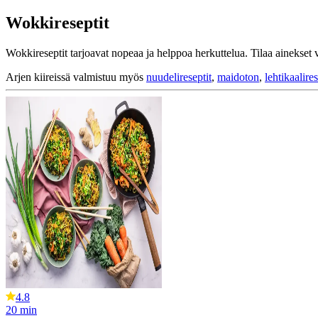
Wokkireseptit
Wokkireseptit tarjoavat nopeaa ja helppoa herkuttelua. Tilaa ainekset 
Arjen kiireissä valmistuu myös
nuudelireseptit
,
maidoton
,
lehtikaalires
4.8
20
min