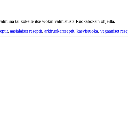
valmiina tai kokeile itse wokin valmistusta Ruokaboksin ohjeilla.
eptit
,
aasialaiset reseptit
,
arkiruokareseptit
,
kasvisruoka
,
vegaaniset resep