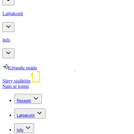
Lahjakortit
Info
Kirjaudu sisään
Siirry sisältöön
Näin se toimii
Reseptit
Lahjakortit
Info