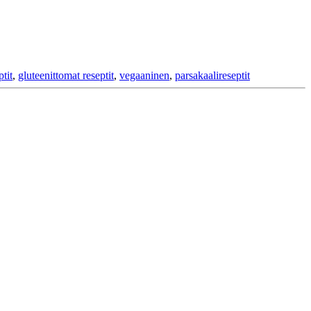
tit
,
gluteenittomat reseptit
,
vegaaninen
,
parsakaalireseptit