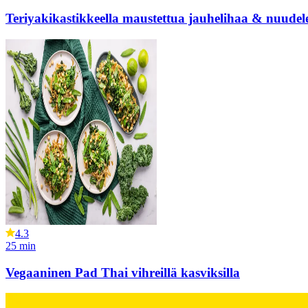
Teriyakikastikkeella maustettua jauhelihaa & nuudele
4.3
25
min
Vegaaninen Pad Thai vihreillä kasviksilla