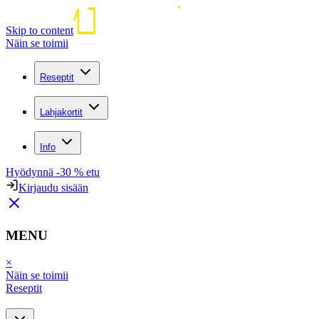
Skip to content
Näin se toimii
Reseptit
Lahjakortit
Info
Hyödynnä -30 % etu
Kirjaudu sisään
MENU
×
Näin se toimii
Reseptit