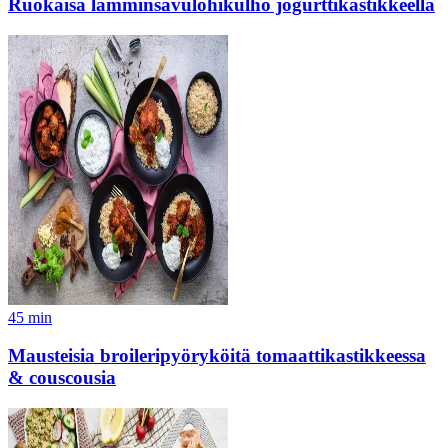
Ruokaisa lämminsavulohikulho jogurttikastikkeella
45
min
Mausteisia broileripyöryköitä tomaattikastikkeessa
& couscousia