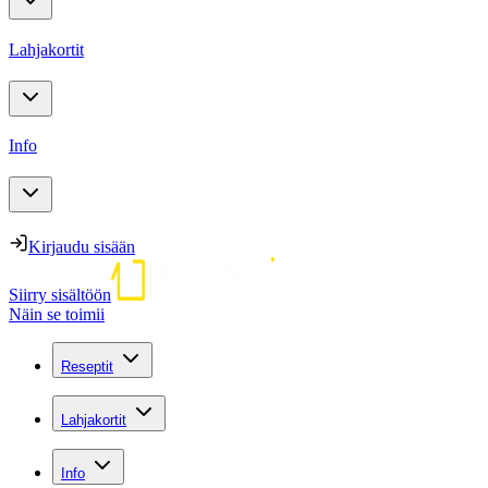
Lahjakortit
Info
Kirjaudu sisään
Siirry sisältöön
Näin se toimii
Reseptit
Lahjakortit
Info