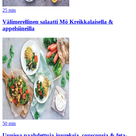
25
min
Välimerellinen salaatti Mö Kreikkalaisella &
appelsiineilla
50
min
Uunissa paahdettuja juureksia, couscousia & feta-