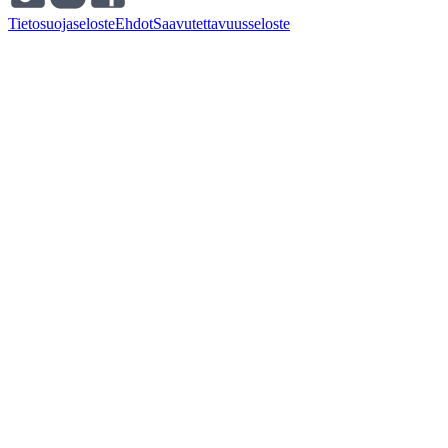
Tietosuojaseloste
Ehdot
Saavutettavuusseloste