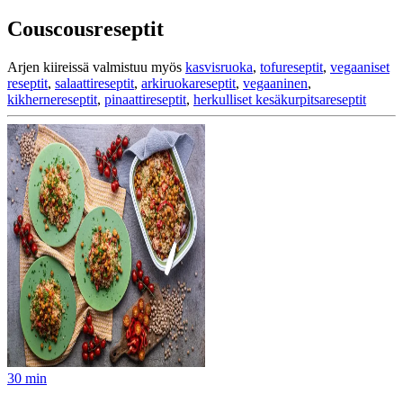
Couscousreseptit
Arjen kiireissä valmistuu myös
kasvisruoka
,
tofureseptit
,
vegaaniset
reseptit
,
salaattireseptit
,
arkiruokareseptit
,
vegaaninen
,
kikhernereseptit
,
pinaattireseptit
,
herkulliset kesäkurpitsareseptit
30
min