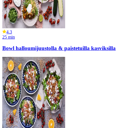
4.3
25
min
Bowl halloumijuustolla & paistetuilla kasviksilla