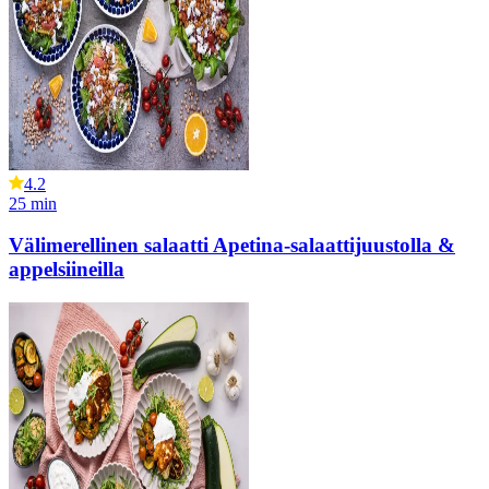
4.2
25
min
Välimerellinen salaatti Apetina-salaattijuustolla &
appelsiineilla