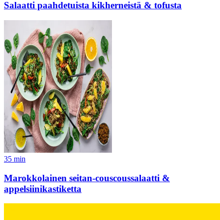
Salaatti paahdetuista kikherneistä & tofusta
35
min
Marokkolainen seitan-couscoussalaatti &
appelsiinikastiketta