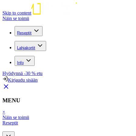
Skip to content
Näin se toimii
Reseptit
Lahjakortit
Info
Hyödynnä -30 % etu
Kirjaudu sisään
MENU
×
Näin se toimii
Reseptit