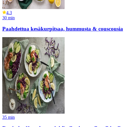
4.3
30
min
Paahdettua kesäkurpitsaa, hummusta & couscousia
35
min