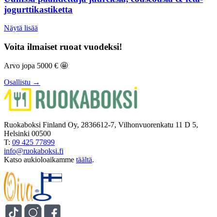
jogurttikastiketta
Näytä lisää
Voita ilmaiset ruoat vuodeksi!
Arvo jopa 5000 € 🤩
Osallistu →
Ruokaboksi Finland Oy, 2836612-7, Vilhonvuorenkatu 11 D 5,
Helsinki 00500
T:
09 425 77899
info@ruokaboksi.fi
Katso aukioloaikamme
täältä
.