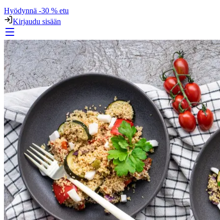
Hyödynnä -30 % etu
Kirjaudu sisään