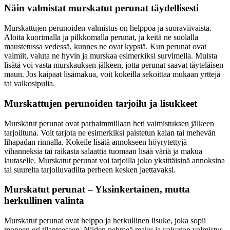
Näin valmistat murskatut perunat täydellisesti
Murskattujen perunoiden valmistus on helppoa ja suoraviivaista.
Aloita kuorimalla ja pilkkomalla perunat, ja keitä ne suolalla
maustetussa vedessä, kunnes ne ovat kypsiä. Kun perunat ovat
valmiit, valuta ne hyvin ja murskaa esimerkiksi survimella. Muista
lisätä voi vasta murskauksen jälkeen, jotta perunat saavat täyteläisen
maun. Jos kaipaat lisämakua, voit kokeilla sekoittaa mukaan yrttejä
tai valkosipulia.
Murskattujen perunoiden tarjoilu ja lisukkeet
Murskatut perunat ovat parhaimmillaan heti valmistuksen jälkeen
tarjoiltuna. Voit tarjota ne esimerkiksi paistetun kalan tai mehevän
lihapadan rinnalla. Kokeile lisätä annokseen höyrytettyjä
vihanneksia tai raikasta salaattia tuomaan lisää väriä ja makua
lautaselle. Murskatut perunat voi tarjoilla joko yksittäisinä annoksina
tai suurelta tarjoiluvadilta perheen kesken jaettavaksi.
Murskatut perunat – Yksinkertainen, mutta
herkullinen valinta
Murskatut perunat ovat helppo ja herkullinen lisuke, joka sopii
moneen eri tilanteeseen. Niiden pehmeä maku ja vaivaton valmistus