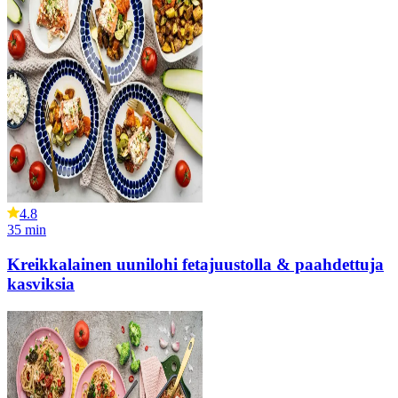
4.8
35
min
Kreikkalainen uunilohi fetajuustolla & paahdettuja
kasviksia