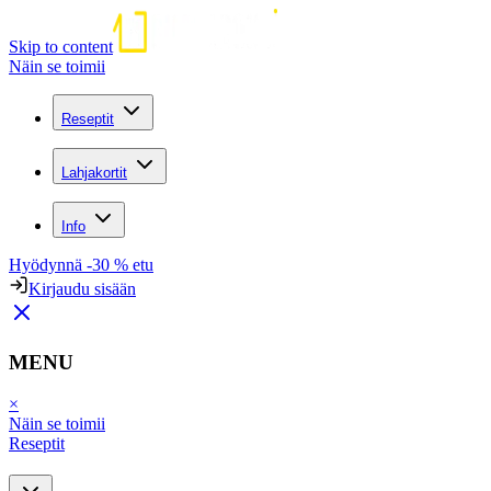
Skip to content
Näin se toimii
Reseptit
Lahjakortit
Info
Hyödynnä -30 % etu
Kirjaudu sisään
MENU
×
Näin se toimii
Reseptit