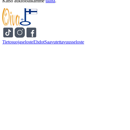
Katso aukioloaikamme
täältä
.
Tietosuojaseloste
Ehdot
Saavutettavuusseloste