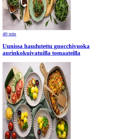
40
min
Uunissa haudutettu gnocchivuoka
aurinkokuivatuilla tomaateilla