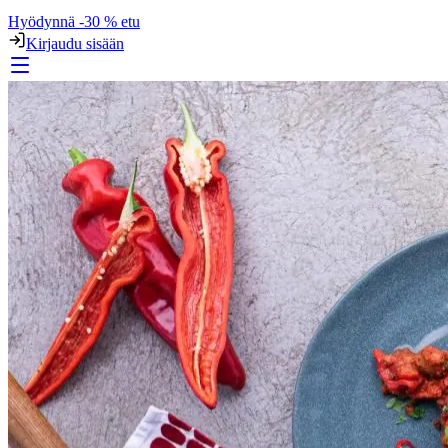
Hyödynnä -30 % etu
Kirjaudu sisään