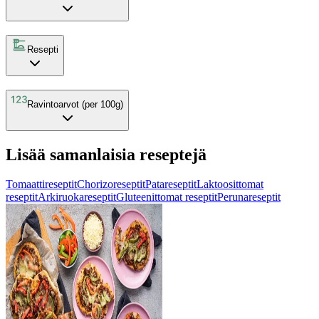
Resepti
Ravintoarvot (per 100g)
Lisää samanlaisia reseptejä
Tomaattireseptit
Chorizoreseptit
Patareseptit
Laktoosittomat
reseptit
Arkiruokareseptit
Gluteenittomat reseptit
Perunareseptit