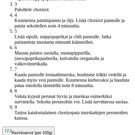
3
Paloittele chorizot.
4
Kuumenna paistinpannu ja öljy. Lisää chorizot pannulle ja
paista sekoitellen noin 4 minuuttia.
5
Lisää sipulit, suippopaprikat ja chili pannulle. Jatka
paistamista muutama minuutti käännellen.
6
Mausta paistos suolalla, mustapippurilla,
(savu)paprikajauheella, kuivatulla oreganolla ja
valkoviinietikalla.
7
Kaada pannulle tomaattimurska, huuhtaise tölkki vedellä ja
kaada myös vesi pannulle. Kuumenna kiehuvaksi ja hauduta
pataa miedolla lämmöllä noin 8 minuuttia.
8
Valuta kypsät perunat hyvin ja murskaa esimerkiksi
survimella. Sekoita perunoihin voi. Lisää tarvittaessa suolaa.
9
Tarjoa katalonialainen chorizopata murskattujen perunoiden
kanssa.
Ravintoarvot (per 100g)