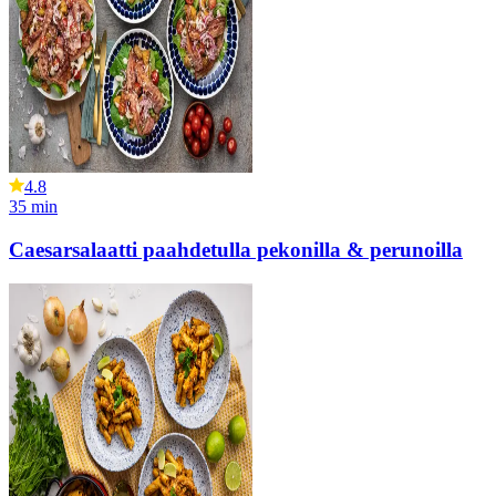
4.8
35
min
Caesarsalaatti paahdetulla pekonilla & perunoilla