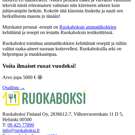
tekevät niistä erinomaisen valinnan niin kiireiseen arkeen kuin
juhlavampiin hetkiin. Kokeile tätä klassista lisuketta ja nauti sen
herkullisesta mausta jo tänään!
Murskatut perunat -resepti on
Ruokaboksin ammattikokkien
kehittämä ja resepti on testattu Ruokaboksin testikeittiössä.
Ruokaboksi toimittaa ammattikokkien kehittämät reseptit ja niihin
valitut raaka-aineet suoraan kotiovellesi. Ruokaboksilla arki on
helpompaa ja maukkaampaa.
Voita ilmaiset ruoat vuodeksi!
Arvo jopa 5000 € 🤩
Osallistu →
Ruokaboksi Finland Oy, 2836612-7, Vilhonvuorenkatu 11 D 5,
Helsinki 00500
T:
09 425 77899
info@ruokaboksi.fi