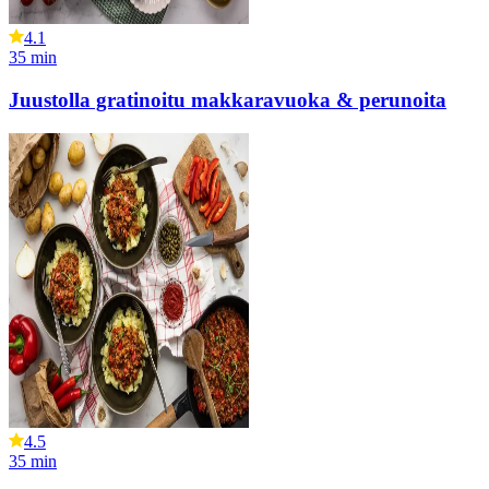
4.1
35
min
Juustolla gratinoitu makkaravuoka & perunoita
4.5
35
min