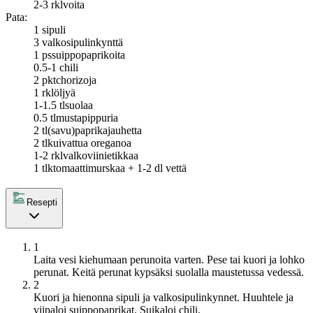
2-3 rkl
voita
Pata:
1
sipuli
3
valkosipulinkynttä
1 ps
suippopaprikoita
0.5-1
chili
2 pkt
chorizoja
1 rkl
öljyä
1-1.5 tl
suolaa
0.5 tl
mustapippuria
2 tl
(savu)paprikajauhetta
2 tl
kuivattua oreganoa
1-2 rkl
valkoviinietikkaa
1 tlk
tomaattimurskaa + 1-2 dl vettä
Resepti
1
Laita vesi kiehumaan perunoita varten. Pese tai kuori ja lohko
perunat. Keitä perunat kypsäksi suolalla maustetussa vedessä.
2
Kuori ja hienonna sipuli ja valkosipulinkynnet. Huuhtele ja
viipaloi suippopaprikat. Suikaloi chili.