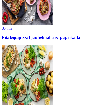
35
min
Pitaleipäpizzat jauhelihalla & paprikalla