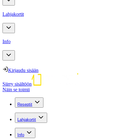
Lahjakortit
Info
Kirjaudu sisään
Siirry sisältöön
Näin se toimii
Reseptit
Lahjakortit
Info