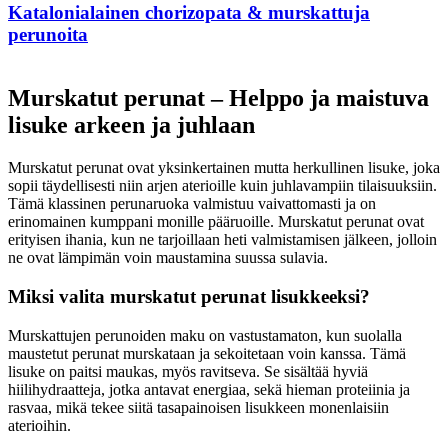
Katalonialainen chorizopata & murskattuja
perunoita
Murskatut perunat – Helppo ja maistuva
lisuke arkeen ja juhlaan
Murskatut perunat ovat yksinkertainen mutta herkullinen lisuke, joka
sopii täydellisesti niin arjen aterioille kuin juhlavampiin tilaisuuksiin.
Tämä klassinen perunaruoka valmistuu vaivattomasti ja on
erinomainen kumppani monille pääruoille. Murskatut perunat ovat
erityisen ihania, kun ne tarjoillaan heti valmistamisen jälkeen, jolloin
ne ovat lämpimän voin maustamina suussa sulavia.
Miksi valita murskatut perunat lisukkeeksi?
Murskattujen perunoiden maku on vastustamaton, kun suolalla
maustetut perunat murskataan ja sekoitetaan voin kanssa. Tämä
lisuke on paitsi maukas, myös ravitseva. Se sisältää hyviä
hiilihydraatteja, jotka antavat energiaa, sekä hieman proteiinia ja
rasvaa, mikä tekee siitä tasapainoisen lisukkeen monenlaisiin
aterioihin.