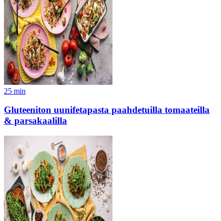
25
min
Gluteeniton uunifetapasta paahdetuilla tomaateilla
& parsakaalilla