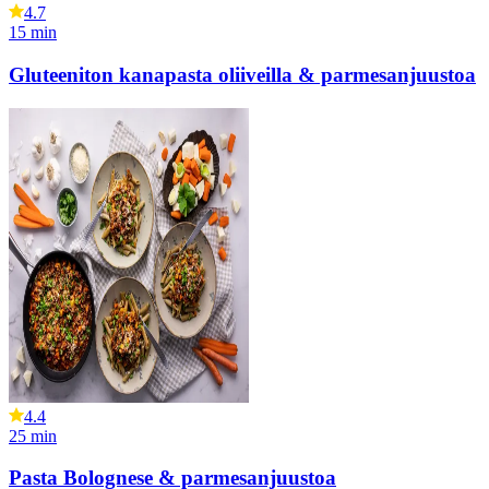
4.7
15
min
Gluteeniton kanapasta oliiveilla & parmesanjuustoa
4.4
25
min
Pasta Bolognese & parmesanjuustoa