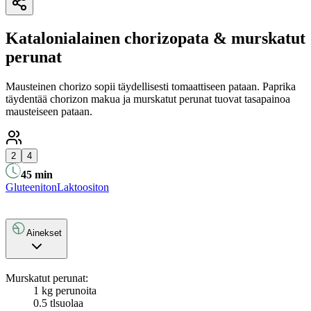
Katalonialainen chorizopata & murskatut
perunat
Mausteinen chorizo sopii täydellisesti tomaattiseen pataan. Paprika
täydentää chorizon makua ja murskatut perunat tuovat tasapainoa
mausteiseen pataan.
2
4
45
min
Gluteeniton
Laktoositon
Ainekset
Murskatut perunat:
1 kg perunoita
0.5 tl
suolaa