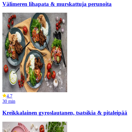
Välimeren lihapata & murskattuja perunoita
4.7
30
min
Kreikkalainen gyroslautanen, tsatsikia & pitaleipää