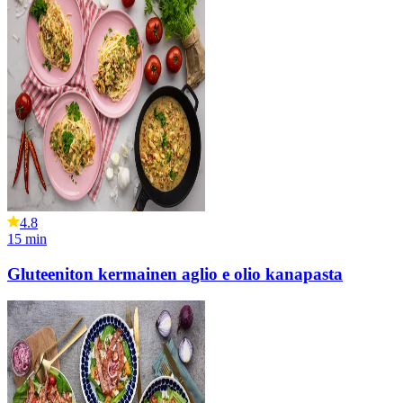
4.8
15
min
Gluteeniton kermainen aglio e olio kanapasta