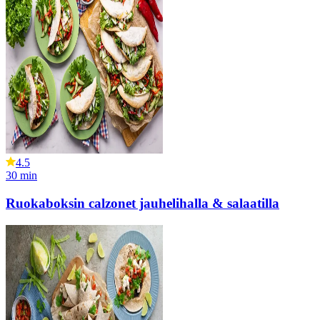
4.5
30
min
Ruokaboksin calzonet jauhelihalla & salaatilla