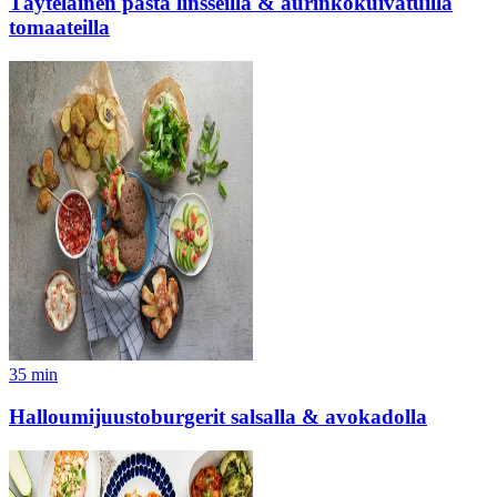
Täyteläinen pasta linsseillä & aurinkokuivatuilla
tomaateilla
35
min
Halloumijuustoburgerit salsalla & avokadolla