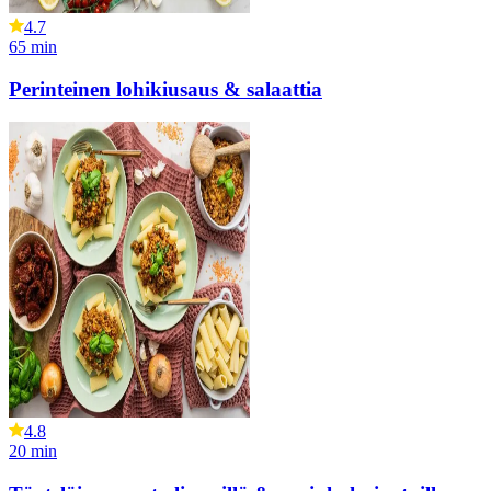
4.7
65
min
Perinteinen lohikiusaus & salaattia
4.8
20
min